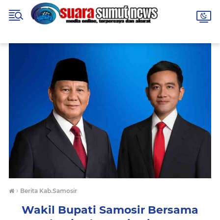
›
Berita Kab.Samosir
Wakil Bupati Samosir Bersama