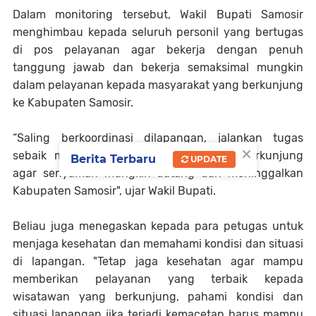
Dalam monitoring tersebut, Wakil Bupati Samosir
menghimbau kepada seluruh personil yang bertugas
di pos pelayanan agar bekerja dengan penuh
tanggung jawab dan bekerja semaksimal mungkin
dalam pelayanan kepada masyarakat yang berkunjung
ke Kabupaten Samosir.
“Saling berkoordinasi dilapangan, jalankan tugas
×
sebaik mungkin, buat wisatawan yang berkunjung
Berita Terbaru
UPDATE
agar senyaman mungkin datang dan meninggalkan
Kabupaten Samosir", ujar Wakil Bupati.
Beliau juga menegaskan kepada para petugas untuk
menjaga kesehatan dan memahami kondisi dan situasi
di lapangan. "Tetap jaga kesehatan agar mampu
memberikan pelayanan yang terbaik kepada
wisatawan yang berkunjung, pahami kondisi dan
situasi lapangan jika terjadi kemacetan harus mampu