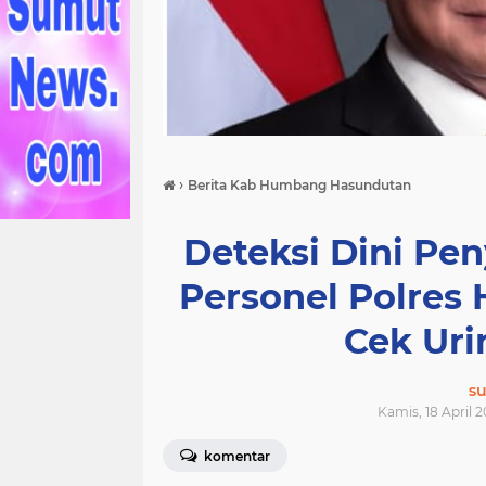
›
Berita Kab Humbang Hasundutan
Deteksi Dini Pe
Personel Polre
Cek Ur
s
Kamis, 18 April 2
komentar