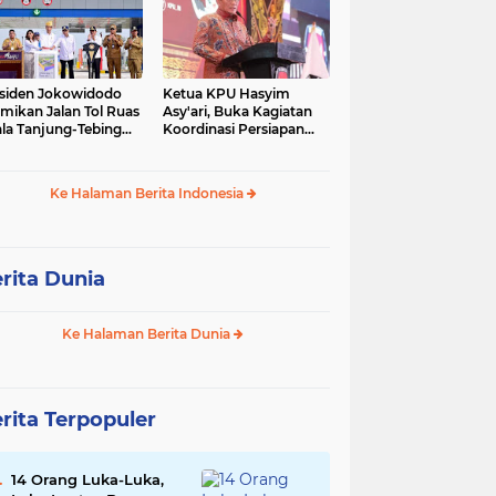
siden Jokowidodo
Ketua KPU Hasyim
mikan Jalan Tol Ruas
Asy'ari, Buka Kagiatan
la Tanjung-Tebing
Koordinasi Persiapan
ggi-Parapat.
Penyelesaian
Perselisihan
Ke Halaman Berita Indonesia
rita Dunia
Ke Halaman Berita Dunia
rita Terpopuler
14 Orang Luka-Luka,