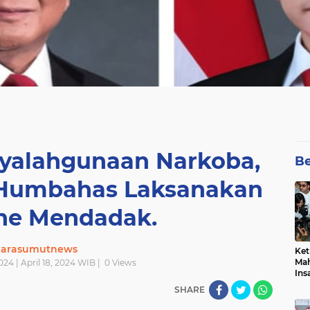
nyalahgunaan Narkoba,
Be
s Humbahas Laksanakan
ine Mendadak.
uarasumutnews
Ket
Mah
024 | April 18, 2024 WIB |
0
Views
Ins
Men
SHARE
Pem