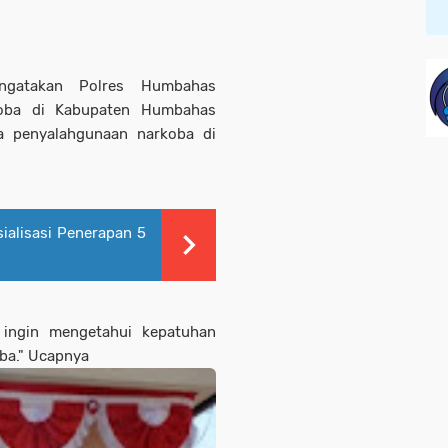
gatakan Polres Humbahas
oba di Kabupaten Humbahas
a penyalahgunaan narkoba di
alisasi Penerapan 5
 ingin mengetahui kepatuhan
ba." Ucapnya