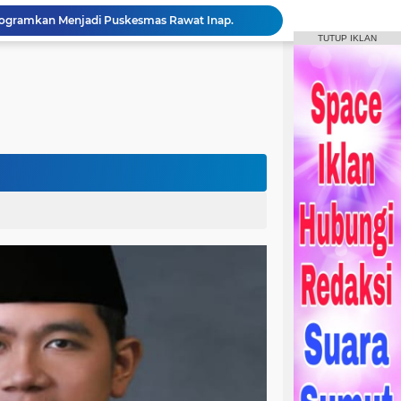
ogramkan Menjadi Puskesmas Rawat Inap.
TUTUP IKLAN
Bupati Humbahas Bersama Ketua Tim Wasev Pusterad Tinjau Sasaran TMMD.
Pemkab Humbang Hasundutan Salurkan Bantuan Sosial kepada Korban Kebakaran di Kecamatan Paranginan
Forum Konsultasi Publik RSUD Doloksanggul, Perkuat Komitmen Tingkatkan Mutu Pelayanan Kesehatan
Sinergi Pemkab Humbahas, Dinas Pertanian Sumut, dan Kodam I Bukit Barisan laksanakan Pemulihan 207 Hektar Lahan Sawah Pascabencana
Rangkaian HUT Ke-23 Humbahas KEREN, Artis “Halak Hita” Semarakkan Suasana di Bukit Inspirasi
Bupati Tandatangani Prasasti, Tanda Penghormatan Bagi Pejuang Terbentuknya Kabupaten Humbahas
Bupati Humbahas Tutup Bupati Cup, Puluhan Ribu Penonton Padati Lapangan Merdeka Saksikan Final.
Bupati Humbahas Berikan Apresiasi kepada ‘Pahlawan Orange’ Ditengah Rangkaian Kegiatan HUT ke-23 Kab. Humbahas
Bupati Humbahas Letakkan Batu Pertama Pembangunan Cath Lab RSUD Doloksanggul