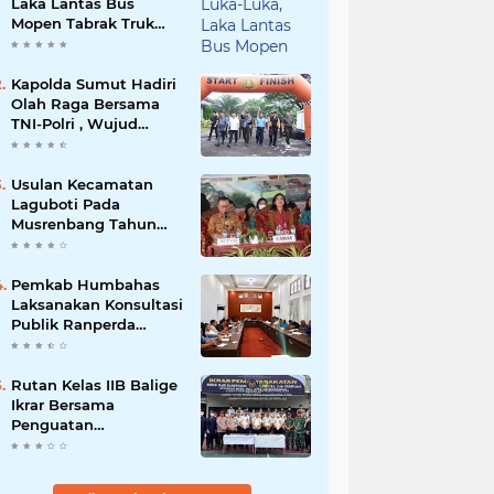
Laka Lantas Bus
Mopen Tabrak Truk
Sedang Parkir Di
Siborongborong
Kapolda Sumut Hadiri
Olah Raga Bersama
TNI-Polri , Wujud
Kebersamaan Menjaga
NKRI
Usulan Kecamatan
Laguboti Pada
Musrenbang Tahun
2025, Bupati Toba
Semua Usulan Harus
Mendukung
Pemkab Humbahas
Pertumbuhan
Laksanakan Konsultasi
Pariwisata.
Publik Ranperda
Pemajuan
Kebudayaan Daerah
Rutan Kelas IIB Balige
Ikrar Bersama
Penguatan
Pemasyarakatan.