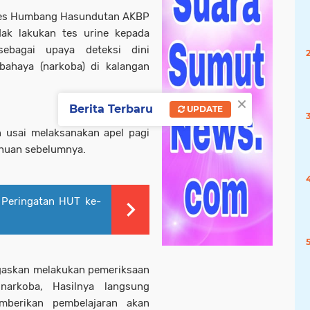
res Humbang Hasundutan AKBP
adak lakukan tes urine kepada
ebagai upaya deteksi dini
bahaya (narkoba) di kalangan
×
Berita Terbaru
UPDATE
n usai melaksanakan apel pagi
ahuan sebelumnya.
 Peringatan HUT ke-
ugaskan melakukan pemeriksaan
 narkoba, Hasilnya langsung
berikan pembelajaran akan