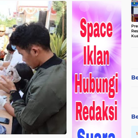
Pre
Res
Kua
Tin
Be
Be