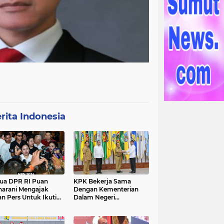
rita Indonesia
ua DPR RI Puan
KPK Bekerja Sama
arani Mengajak
Dengan Kementerian
an Pers Untuk Ikuti
Dalam Negeri
gawal Proses
Menyelenggarakan
ilu 2024
Rakornas