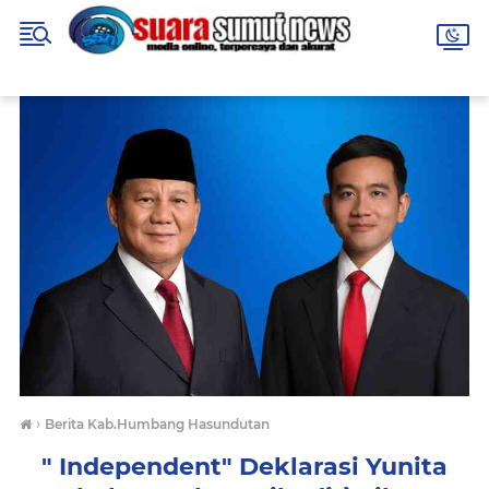
›
Berita Kab.Humbang Hasundutan
" Independent" Deklarasi Yunita