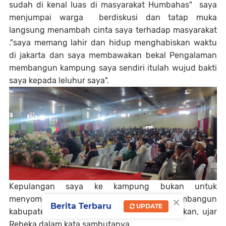
sudah di kenal luas di masyarakat Humbahas" saya
menjumpai warga berdiskusi dan tatap muka
langsung menambah cinta saya terhadap masyarakat
."saya memang lahir dan hidup menghabiskan waktu
di jakarta dan saya membawakan bekal Pengalaman
membangun kampung saya sendiri itulah wujud bakti
saya kepada leluhur saya".
Kepulangan saya ke kampung bukan untuk
×
menyombongkan diri , niat saya tulus membangun
Berita Terbaru
UPDATE
kabupaten ini dengan Ilmu yang saya dapatkan, ujar
Rebeka dalam kata sambutanya