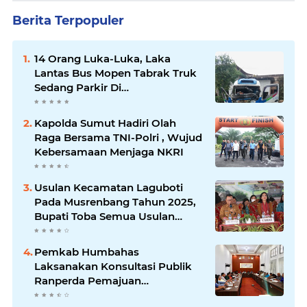
Berita Terpopuler
14 Orang Luka-Luka, Laka
Lantas Bus Mopen Tabrak Truk
Sedang Parkir Di
Siborongborong
Kapolda Sumut Hadiri Olah
Raga Bersama TNI-Polri , Wujud
Kebersamaan Menjaga NKRI
Usulan Kecamatan Laguboti
Pada Musrenbang Tahun 2025,
Bupati Toba Semua Usulan
Harus Mendukung
Pertumbuhan Pariwisata.
Pemkab Humbahas
Laksanakan Konsultasi Publik
Ranperda Pemajuan
Kebudayaan Daerah