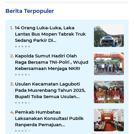
Berita Terpopuler
14 Orang Luka-Luka, Laka
Lantas Bus Mopen Tabrak Truk
Sedang Parkir Di
Siborongborong
Kapolda Sumut Hadiri Olah
Raga Bersama TNI-Polri , Wujud
Kebersamaan Menjaga NKRI
Usulan Kecamatan Laguboti
Pada Musrenbang Tahun 2025,
Bupati Toba Semua Usulan
Harus Mendukung
Pertumbuhan Pariwisata.
Pemkab Humbahas
Laksanakan Konsultasi Publik
Ranperda Pemajuan
Kebudayaan Daerah