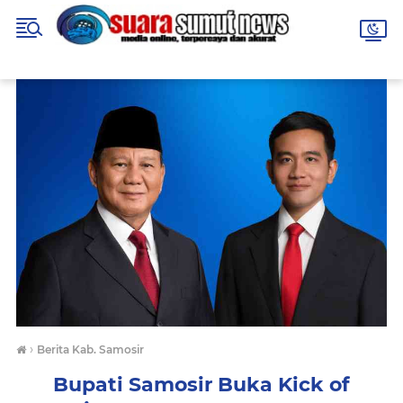
›
Berita Kab. Samosir
Bupati Samosir Buka Kick of