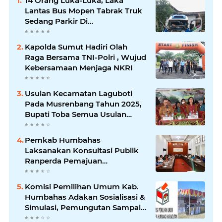
14 Orang Luka-Luka, Laka
Lantas Bus Mopen Tabrak Truk
Sedang Parkir Di
Siborongborong
Kapolda Sumut Hadiri Olah
Raga Bersama TNI-Polri , Wujud
Kebersamaan Menjaga NKRI
Usulan Kecamatan Laguboti
Pada Musrenbang Tahun 2025,
Bupati Toba Semua Usulan
Harus Mendukung
Pertumbuhan Pariwisata.
Pemkab Humbahas
Laksanakan Konsultasi Publik
Ranperda Pemajuan
Kebudayaan Daerah
Komisi Pemilihan Umum Kab.
Humbahas Adakan Sosialisasi &
Simulasi, Pemungutan Sampai
Rekapitulasi Suara.