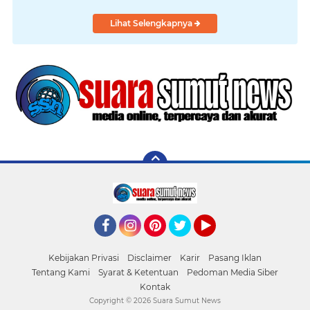
Lihat Selengkapnya
Facebook
Instagram
Pinterest
Twitter
YouTube
Kebijakan Privasi
Disclaimer
Karir
Pasang Iklan
Tentang Kami
Syarat & Ketentuan
Pedoman Media Siber
Kontak
Copyright ©
2026 Suara Sumut News