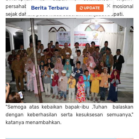
×
persahabatan ,apalagi telah ada ikatan emosional
Berita Terbaru
UPDATE
sejak dahulu pada masa sebelum menjabat bupati.
"Semoga atas kebaikan bapak-ibu ,Tuhan balaskan
dengan keberhasilan serta kesuksesan semuanya,"
katanya menambahkan.