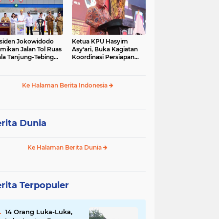
siden Jokowidodo
Ketua KPU Hasyim
mikan Jalan Tol Ruas
Asy'ari, Buka Kagiatan
la Tanjung-Tebing
Koordinasi Persiapan
ggi-Parapat.
Penyelesaian
Perselisihan
Ke Halaman Berita Indonesia
rita Dunia
Ke Halaman Berita Dunia
rita Terpopuler
14 Orang Luka-Luka,