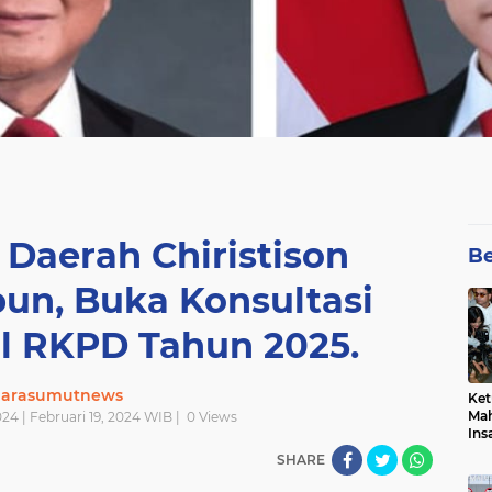
s Daerah Chiristison
Be
un, Buka Konsultasi
l RKPD Tahun 2025.
uarasumutnews
Ket
Mah
024 | Februari 19, 2024 WIB |
0
Views
Ins
Men
SHARE
Pem