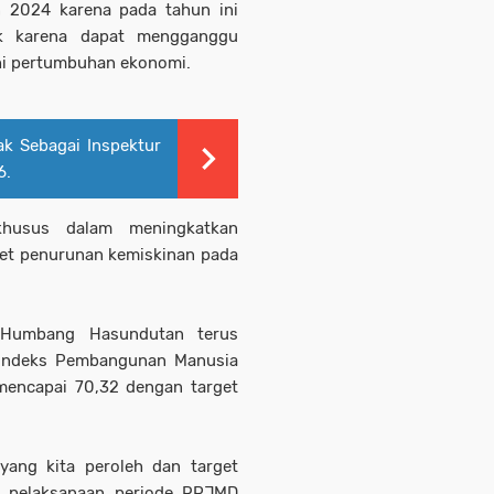
n 2024 karena pada tahun ini
ak karena dapat mengganggu
uhi pertumbuhan ekonomi.
k Sebagai Inspektur
6.
khusus dalam meningkatkan
get penurunan kemiskinan pada
Humbang Hasundutan terus
 Indeks Pembangunan Manusia
encapai 70,32 dengan target
ang kita peroleh dan target
 pelaksanaan periode RPJMD