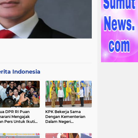
rita Indonesia
ua DPR RI Puan
KPK Bekerja Sama
arani Mengajak
Dengan Kementerian
an Pers Untuk Ikuti
Dalam Negeri
gawal Proses
Menyelenggarakan
ilu 2024
Rakornas