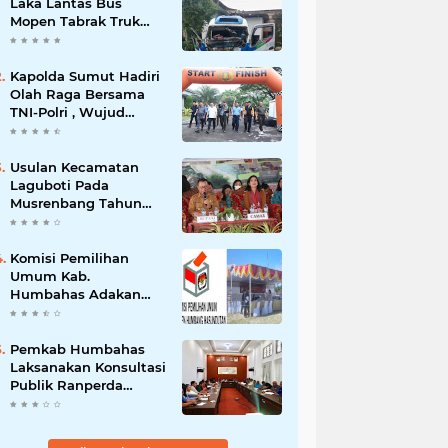
Laka Lantas Bus
Mopen Tabrak Truk
Sedang Parkir Di
Siborongborong
Kapolda Sumut Hadiri
Olah Raga Bersama
TNI-Polri , Wujud
Kebersamaan Menjaga
NKRI
Usulan Kecamatan
Laguboti Pada
Musrenbang Tahun
2025, Bupati Toba
Semua Usulan Harus
Mendukung
Komisi Pemilihan
Pertumbuhan
Umum Kab.
Pariwisata.
Humbahas Adakan
Sosialisasi & Simulasi,
Pemungutan Sampai
Rekapitulasi Suara.
Pemkab Humbahas
Laksanakan Konsultasi
Publik Ranperda
Pemajuan
Kebudayaan Daerah