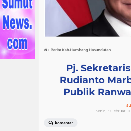
›
Berita Kab.Humbang Hasundutan
Pj. Sekretari
Rudianto Marb
Publik Ranwa
s
Senin, 19 Februari 2
komentar