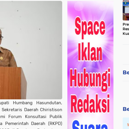
Pre
Res
Kua
Tin
Be
upati Humbang Hasundutan,
Be
 Sekretaris Daerah Chiristison
mi Forum Konsultasi Publik
ja Pemerintah Daerah (RKPD)