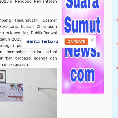
025 di Pendopo, Perkantoran
mbang Hasundutan, Dosmar
kretaris Daerah Chiristison
rum Konsultasi Publik Ranwal
×
tahun 2025 merupakan forum
Berita Terbaru
UPDATE
entingan pembangunan untuk
n, membahas isu-isu aktual
hirkan berbagai agenda dan
n dilaksanakan.