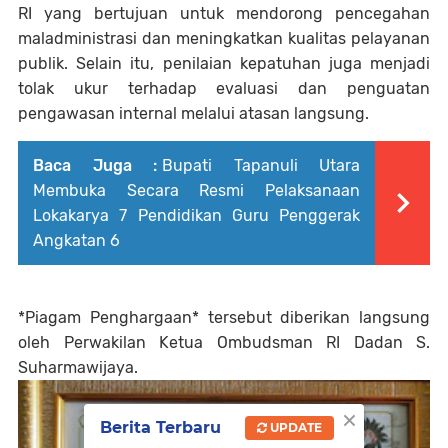
RI yang bertujuan untuk mendorong pencegahan
maladministrasi dan meningkatkan kualitas pelayanan
publik. Selain itu, penilaian kepatuhan juga menjadi
tolak ukur terhadap evaluasi dan penguatan
pengawasan internal melalui atasan langsung.
Baca Juga :
Bupati Tapanuli Utara
Membuka Secara Resmi Pelaksanaan
Lokakarya 7 Pendidikan Guru Penggerak
Angkatan 6
*Piagam Penghargaan* tersebut diberikan langsung
oleh Perwakilan Ketua Ombudsman RI Dadan S.
Suharmawijaya.
×
Berita Terbaru
UPDATE