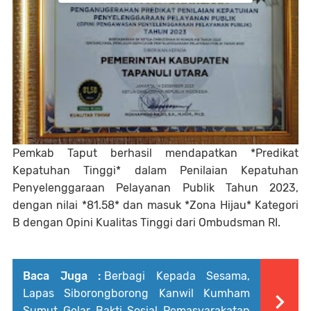
Pemkab Taput berhasil mendapatkan *Predikat
Kepatuhan Tinggi* dalam Penilaian Kepatuhan
Penyelenggaraan Pelayanan Publik Tahun 2023,
dengan nilai *81.58* dan masuk *Zona Hijau* Kategori
B dengan Opini Kualitas Tinggi dari Ombudsman RI.
Baca Juga :
Berbagi Kepada Sesama,
Lapas Siborongborong Kanwil Kumham
Sumut Gelar Bakti Sosial Pemasyarakatan