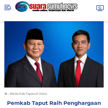
›
Berita Kab.Tapanuli Utara
Pemkab Taput Raih Penghargaan